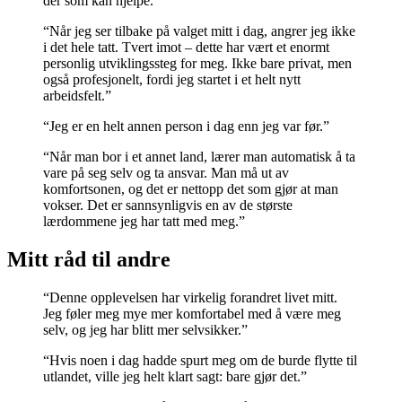
der som kan hjelpe.”
“Når jeg ser tilbake på valget mitt i dag, angrer jeg ikke
i det hele tatt. Tvert imot – dette har vært et enormt
personlig utviklingssteg for meg. Ikke bare privat, men
også profesjonelt, fordi jeg startet i et helt nytt
arbeidsfelt.”
“Jeg er en helt annen person i dag enn jeg var før.”
“Når man bor i et annet land, lærer man automatisk å ta
vare på seg selv og ta ansvar. Man må ut av
komfortsonen, og det er nettopp det som gjør at man
vokser. Det er sannsynligvis en av de største
lærdommene jeg har tatt med meg.”
Mitt råd til andre
“Denne opplevelsen har virkelig forandret livet mitt.
Jeg føler meg mye mer komfortabel med å være meg
selv, og jeg har blitt mer selvsikker.”
“Hvis noen i dag hadde spurt meg om de burde flytte til
utlandet, ville jeg helt klart sagt: bare gjør det.”