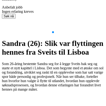
Anbefalt jobb
Ingen erfaring kreves
Søk nå
Item
1
Sandra (26): Slik var flyttingen
of
9
hennes fra Sveits til Lisboa
Som 26-åring bestemte Sandra seg for å legge Sveits bak seg og
starte et nytt kapittel i Lisboa. Det som begynte med et ønske om sol
og forandring, utviklet seg raskt til en opplevelse som har satt varige
spor både personlig og profesjonelt. Når hun ser tilbake, forteller
hun hvorfor hun valgte å flytte til utlandet, hvordan hun opplevde
søknadsprosessen, og hvordan denne erfaringen har forandret livet
hennes på mange måter.