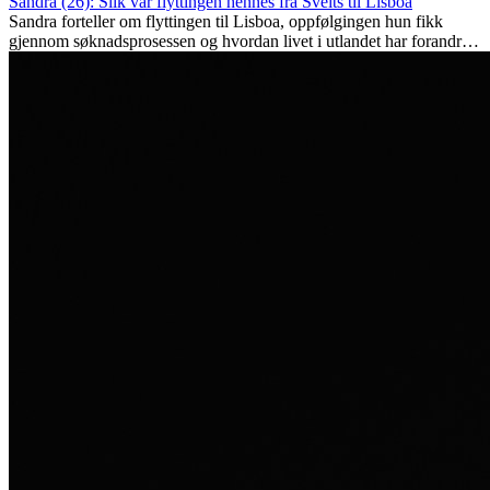
Sandra (26): Slik var flyttingen hennes fra Sveits til Lisboa
Sandra forteller om flyttingen til Lisboa, oppfølgingen hun fikk
gjennom søknadsprosessen og hvordan livet i utlandet har forandret
henne personlig.