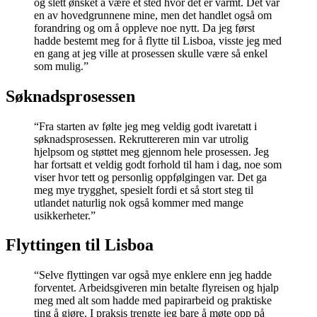
og slett ønsket å være et sted hvor det er varmt. Det var
en av hovedgrunnene mine, men det handlet også om
forandring og om å oppleve noe nytt. Da jeg først
hadde bestemt meg for å flytte til Lisboa, visste jeg med
en gang at jeg ville at prosessen skulle være så enkel
som mulig.”
Søknadsprosessen
“Fra starten av følte jeg meg veldig godt ivaretatt i
søknadsprosessen. Rekruttereren min var utrolig
hjelpsom og støttet meg gjennom hele prosessen. Jeg
har fortsatt et veldig godt forhold til ham i dag, noe som
viser hvor tett og personlig oppfølgingen var. Det ga
meg mye trygghet, spesielt fordi et så stort steg til
utlandet naturlig nok også kommer med mange
usikkerheter.”
Flyttingen til Lisboa
“Selve flyttingen var også mye enklere enn jeg hadde
forventet. Arbeidsgiveren min betalte flyreisen og hjalp
meg med alt som hadde med papirarbeid og praktiske
ting å gjøre. I praksis trengte jeg bare å møte opp på