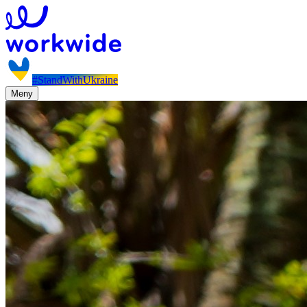
#StandWithUkraine
Meny