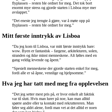
flyplassen – resten ble ordnet for meg. Det tok bort
enormt mye stress og gjorde starten i Lisboa mye mer
avslappet.”
“Det eneste jeg trengte å gjøre, var å møte opp på
flyplassen – resten ble ordnet for meg.”
Mitt første inntrykk av Lisboa
“Da jeg kom til Lisboa, var mitt første inntrykk bare:
wow. Byen er fantastisk – fargene, arkitekturen, solen,
stranden og ikke minst menneskene. Alt føltes med en
gang veldig levende og åpent.”
“Spesielt menneskene der gjorde starten enkel for meg,
fordi alle er så åpne, vennlige og hjelpsomme.”
Hva jeg har tatt med meg fra opplevelsen
“Det jeg setter mest pris på, er hvor enkelt alt faktisk
var til slutt. Hvis man lurer på noe, kan man alltid
spørre andre eller ta kontakt med rekruttereren. Man
føler seg aldri alene, fordi man vet at det alltid er noen