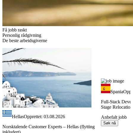
Få jobb raskt
Personlig rådgivning
De beste arbeidsgiverne
Spania
Oppr
Full-Stack Devel
Stage Relocation
Hellas
Opprettet: 03.08.2026
Anbefalt jobb
Søk nå
Norsktalende Customer Experts – Hellas (flytting
inkludert)