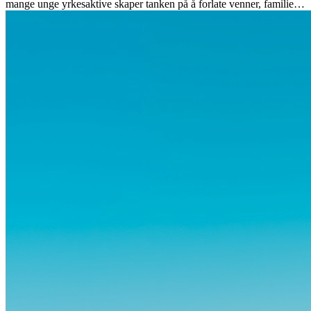
mange unge yrkesaktive skaper tanken på å forlate venner, familie
og vante...