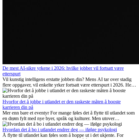
De mest AI-sikre yrkene i 2026: hvilke jobber vil fortsatt være
etterspurt
Vil kunstig intelligens erstatte jobben din? Mens AI tar over stadig
flere oppgaver, vil enkelte yrker fortsatt være etterspurt i 2026. Her
ser vi på hvilke jobber som er mest fremtidssikre, hvilke ferdigheter
som blir viktige, og hvorfor mange av disse jobbene også gir
internasjonale muligheter.
Hvorfor det å jobbe i utlandet er den raskeste måten å booste
karrieren din på
Mer enn bare et eventyr For mange føles det å flytte til utlandet som
en drøm fylt med nye byer, språk og kulturer. Men utover
spenningen ved...
Hvordan det å bo i utlandet endrer deg — ifølge psykologi
Å flytte til utlandet kan føles som å hoppe ut i det ukjente. For