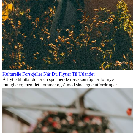
Kulturelle Forskjeller Når Du Flytter Til Utlandet
Å flytte til utlandet er en spennende reise som åpner for nye
muligheter, men det kommer også med sine egne utfordringer—
spesielt når det gjelder kulturelle forskjeller. Enten du flytter for
jobb, studier, eller bare for å få en forandring, kan det ta tid å tilpasse
seg en ny kultur. Å forstå disse forskjellene og omfavne nye
livsstiler er nøkkelen til en vellykket overgang.