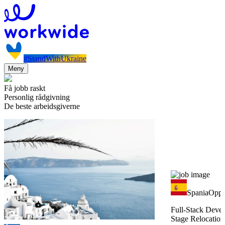
#StandWithUkraine
Meny
Få jobb raskt
Personlig rådgivning
De beste arbeidsgiverne
Spania
Oppr
Full-Stack Devel
Stage Relocation