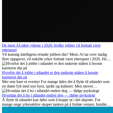
De mest AI-sikre yrkene i 2026: hvilke jobber vil fortsatt være
etterspurt
Vil kunstig intelligens erstatte jobben din? Mens AI tar over stadig
flere oppgaver, vil enkelte yrker fortsatt være etterspurt i 2026. Her
ser vi på hvilke jobber som er mest fremtidssikre, hvilke ferdigheter
som blir viktige, og hvorfor mange av disse jobbene også gir
internasjonale muligheter.
Hvorfor det å jobbe i utlandet er den raskeste måten å booste
karrieren din på
Mer enn bare et eventyr For mange føles det å flytte til utlandet som
en drøm fylt med nye byer, språk og kulturer. Men utover
spenningen ved...
Hvordan det å bo i utlandet endrer deg — ifølge psykologi
Å flytte til utlandet kan føles som å hoppe ut i det ukjente. For
mange unge yrkesaktive skaper tanken på å forlate venner, familie
og vante...