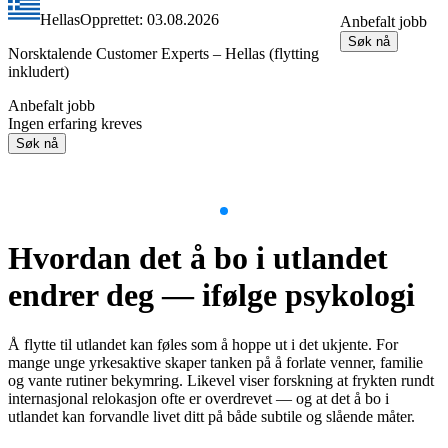
Hellas
Opprettet: 03.08.2026
Anbefalt jobb
Søk nå
Norsktalende Customer Experts – Hellas (flytting
inkludert)
Anbefalt jobb
Ingen erfaring kreves
Søk nå
Item
1
Hvordan det å bo i utlandet
of
9
endrer deg — ifølge psykologi
Å flytte til utlandet kan føles som å hoppe ut i det ukjente. For
mange unge yrkesaktive skaper tanken på å forlate venner, familie
og vante rutiner bekymring. Likevel viser forskning at frykten rundt
internasjonal relokasjon ofte er overdrevet — og at det å bo i
utlandet kan forvandle livet ditt på både subtile og slående måter.