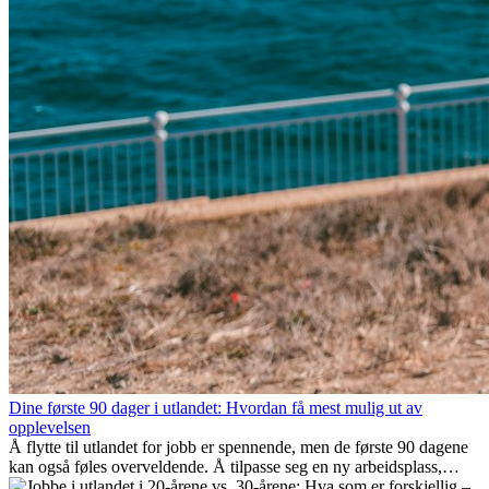
Dine første 90 dager i utlandet: Hvordan få mest mulig ut av
opplevelsen
Å flytte til utlandet for jobb er spennende, men de første 90 dagene
kan også føles overveldende. Å tilpasse seg en ny arbeidsplass,
bygge et sosialt liv, forstå lokal kultur og håndtere hjemlengsel er