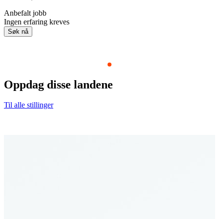
Anbefalt jobb
Ingen erfaring kreves
Søk nå
Item
1
Oppdag disse
landene
of
9
Til alle stillinger