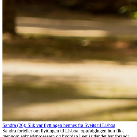
Sandra (26): Slik var flyttingen hennes fra Sveits til Lisboa
Sandra forteller om flyttingen til Lisboa, oppfølgingen hun fikk
gjennom søknadsprosessen og hvordan livet i utlandet har forandret