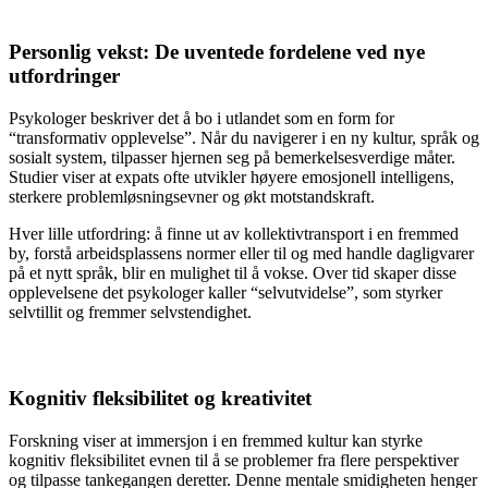
Personlig vekst: De uventede fordelene ved nye
utfordringer
Psykologer beskriver det å bo i utlandet som en form for
“transformativ opplevelse”. Når du navigerer i en ny kultur, språk og
sosialt system, tilpasser hjernen seg på bemerkelsesverdige måter.
Studier viser at expats ofte utvikler høyere emosjonell intelligens,
sterkere problemløsningsevner og økt motstandskraft.
Hver lille utfordring: å finne ut av kollektivtransport i en fremmed
by, forstå arbeidsplassens normer eller til og med handle dagligvarer
på et nytt språk, blir en mulighet til å vokse. Over tid skaper disse
opplevelsene det psykologer kaller “selvutvidelse”, som styrker
selvtillit og fremmer selvstendighet.
Kognitiv fleksibilitet og kreativitet
Forskning viser at immersjon i en fremmed kultur kan styrke
kognitiv fleksibilitet evnen til å se problemer fra flere perspektiver
og tilpasse tankegangen deretter. Denne mentale smidigheten henger