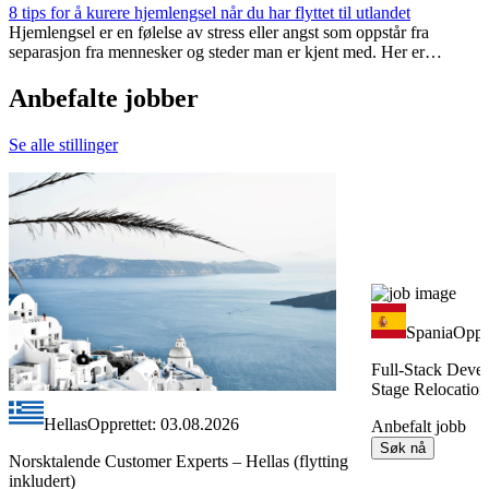
8 tips for å kurere hjemlengsel når du har flyttet til utlandet
Hjemlengsel er en følelse av stress eller angst som oppstår fra
separasjon fra mennesker og steder man er kjent med. Her er
hvordan du kan redusere hjemlengsel når du flytter til utlandet!
Anbefalte
jobber
Se alle stillinger
Spania
Oppr
Full-Stack Devel
Stage Relocation
Hellas
Opprettet: 03.08.2026
Anbefalt jobb
Søk nå
Norsktalende Customer Experts – Hellas (flytting
inkludert)