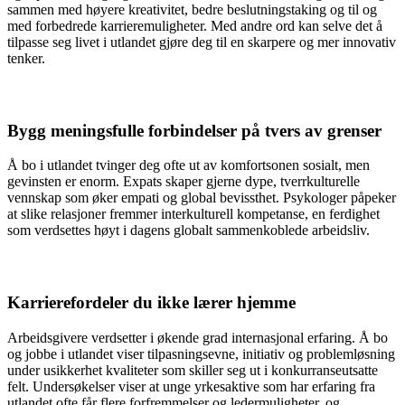
sammen med høyere kreativitet, bedre beslutningstaking og til og
med forbedrede karrieremuligheter. Med andre ord kan selve det å
tilpasse seg livet i utlandet gjøre deg til en skarpere og mer innovativ
tenker.
Bygg meningsfulle forbindelser på tvers av grenser
Å bo i utlandet tvinger deg ofte ut av komfortsonen sosialt, men
gevinsten er enorm. Expats skaper gjerne dype, tverrkulturelle
vennskap som øker empati og global bevissthet. Psykologer påpeker
at slike relasjoner fremmer interkulturell kompetanse, en ferdighet
som verdsettes høyt i dagens globalt sammenkoblede arbeidsliv.
Karrierefordeler du ikke lærer hjemme
Arbeidsgivere verdsetter i økende grad internasjonal erfaring. Å bo
og jobbe i utlandet viser tilpasningsevne, initiativ og problemløsning
under usikkerhet kvaliteter som skiller seg ut i konkurranseutsatte
felt. Undersøkelser viser at unge yrkesaktive som har erfaring fra
utlandet ofte får flere forfremmelser og ledermuligheter, og