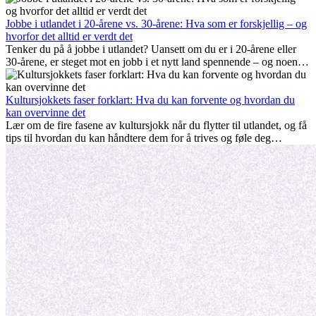
alle deler av prosessen. Denne guiden for expats viser deg hvordan
du kan få mest mulig ut av de første månedene i utlandet, og sikre
Jobbe i utlandet i 20-årene vs. 30-årene: Hva som er forskjellig – og
både profesjonell suksess og personlig vekst.
hvorfor det alltid er verdt det
Tenker du på å jobbe i utlandet? Uansett om du er i 20-årene eller
30-årene, er steget mot en jobb i et nytt land spennende – og noen
ganger utfordrende. Mange lurer på om alder spiller en rolle.
Sannheten er at internasjonal erfaring alltid lønner seg. Den kan gi
karrieren et løft, fremme personlig vekst og gi verdifulle kulturelle
Kultursjokkets faser forklart: Hva du kan forvente og hvordan du
innblikk som kan forandre livet ditt.
kan overvinne det
Lær om de fire fasene av kultursjokk når du flytter til utlandet, og få
tips til hvordan du kan håndtere dem for å trives og føle deg
hjemme.