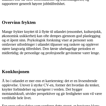
rapporterer generelt høyere jobbtilfredshet.
Overvinn frykten
Mange frykter knyttet til å flytte til utlandet (ensomhet, kultursjokk,
økonomisk usikkerhet) kan ofte dempes gjennom god planlegging
og et åpent sinn. Psykologisk forskning viser at personer som
omfavner utfordringer i utlandet tilpasser seg raskere og opplever
større langvarig tilfredshet. Den første ubehagelige perioden er
midlertidig; de personlige og profesjonelle gevinstene varer lenge.
Konklusjonen
Å bo i utlandet er mer enn et karrieresteg: det er en livsendrende
opplevelse. Utover å styrke CV-en, former det hvordan du tenker,
knytter forbindelser og navigerer i verden. Det bygger
motstandskraft, utvider perspektiver og gir ferdigheter som vil være
verdifulle hele livet.
For unge yrkesaktive som vurderer dette steget, er bevisene klare: