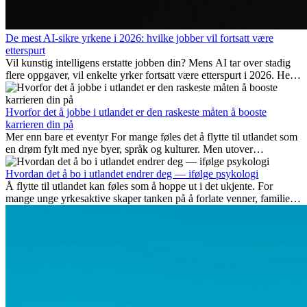
De mest AI-sikre yrkene i 2026: hvilke jobber vil fortsatt være
etterspurt
Vil kunstig intelligens erstatte jobben din? Mens AI tar over stadig
flere oppgaver, vil enkelte yrker fortsatt være etterspurt i 2026. Her
ser vi på hvilke jobber som er mest fremtidssikre, hvilke ferdigheter
som blir viktige, og hvorfor mange av disse jobbene også gir
internasjonale muligheter.
Hvorfor det å jobbe i utlandet er den raskeste måten å booste
karrieren din på
Mer enn bare et eventyr For mange føles det å flytte til utlandet som
en drøm fylt med nye byer, språk og kulturer. Men utover
spenningen ved...
Hvordan det å bo i utlandet endrer deg — ifølge psykologi
Å flytte til utlandet kan føles som å hoppe ut i det ukjente. For
mange unge yrkesaktive skaper tanken på å forlate venner, familie
og vante...