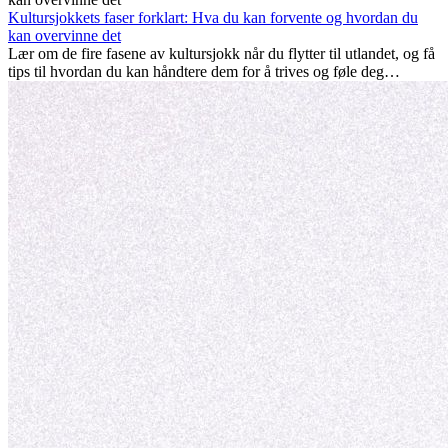
karrieren et løft, fremme personlig vekst og gi verdifulle kulturelle
Kultursjokkets faser forklart: Hva du kan forvente og hvordan du
innblikk som kan forandre livet ditt.
kan overvinne det
Lær om de fire fasene av kultursjokk når du flytter til utlandet, og få
tips til hvordan du kan håndtere dem for å trives og føle deg
hjemme.