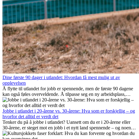
Dine første 90 dager i utlandet: Hvordan få mest mulig ut av
opplevelsen
Å flytte til utlandet for jobb er spennende, men de første 90 dagene
kan også føles overveldende. Å tilpasse seg en ny arbeidsplass,
bygge et sosialt liv, forstå lokal kultur og håndtere hjemlengsel er
alle deler av prosessen. Denne guiden for expats viser deg hvordan
du kan få mest mulig ut av de første månedene i utlandet, og sikre
Jobbe i utlandet i 20-årene vs. 30-årene: Hva som er forskjellig – og
både profesjonell suksess og personlig vekst.
hvorfor det alltid er verdt det
Tenker du på å jobbe i utlandet? Uansett om du er i 20-årene eller
30-årene, er steget mot en jobb i et nytt land spennende – og noen
ganger utfordrende. Mange lurer på om alder spiller en rolle.
Sannheten er at internasjonal erfaring alltid lønner seg. Den kan gi