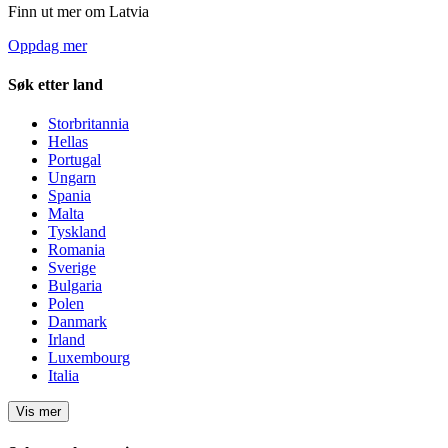
Finn ut mer om Latvia
Oppdag mer
Søk etter land
Storbritannia
Hellas
Portugal
Ungarn
Spania
Malta
Tyskland
Romania
Sverige
Bulgaria
Polen
Danmark
Irland
Luxembourg
Italia
Vis mer