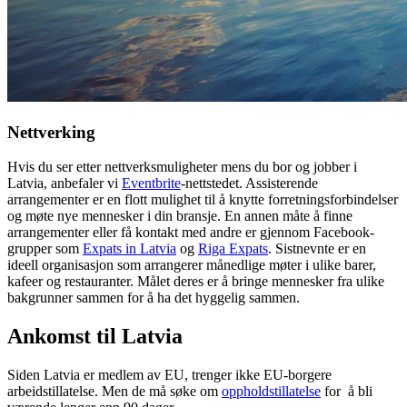
Nettverking
Hvis du ser etter nettverksmuligheter mens du bor og jobber i
Latvia, anbefaler vi
Eventbrite
-nettstedet. Assisterende
arrangementer er en flott mulighet til å knytte forretningsforbindelser
og møte nye mennesker i din bransje. En annen måte å finne
arrangementer eller få kontakt med andre er gjennom Facebook-
grupper som
Expats in Latvia
og
Riga Expats
. Sistnevnte er en
ideell organisasjon som arrangerer månedlige møter i ulike barer,
kafeer og restauranter. Målet deres er å bringe mennesker fra ulike
bakgrunner sammen for å ha det hyggelig sammen.
Ankomst til Latvia
Siden Latvia er medlem av EU, trenger ikke EU-borgere
arbeidstillatelse. Men de må søke om
oppholdstillatelse
for å bli