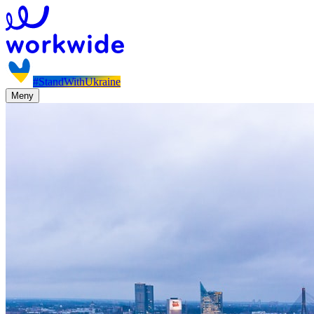
#StandWithUkraine
Meny