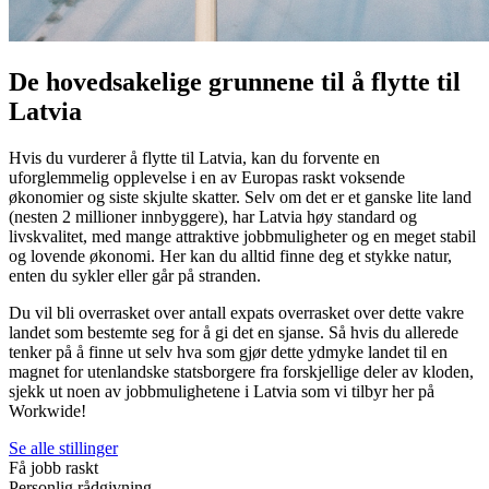
De hovedsakelige grunnene til å flytte til
Latvia
Hvis du vurderer å flytte til Latvia, kan du forvente en
uforglemmelig opplevelse i en av Europas raskt voksende
økonomier og siste skjulte skatter. Selv om det er et ganske lite land
(nesten 2 millioner innbyggere), har Latvia høy standard og
livskvalitet, med mange attraktive jobbmuligheter og en meget stabil
og lovende økonomi. Her kan du alltid finne deg et stykke natur,
enten du sykler eller går på stranden.
Du vil bli overrasket over antall expats overrasket over dette vakre
landet som bestemte seg for å gi det en sjanse. Så hvis du allerede
tenker på å finne ut selv hva som gjør dette ydmyke landet til en
magnet for utenlandske statsborgere fra forskjellige deler av kloden,
sjekk ut noen av jobbmulighetene i Latvia som vi tilbyr her på
Workwide!
Se alle stillinger
Få jobb raskt
Personlig rådgivning