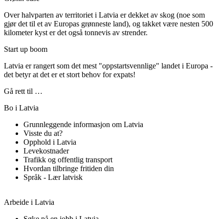
Over halvparten av territoriet i Latvia er dekket av skog (noe som
gjør det til et av Europas grønneste land), og takket være nesten 500
kilometer kyst er det også tonnevis av strender.
Start up boom
Latvia er rangert som det mest "oppstartsvennlige" landet i Europa -
det betyr at det er et stort behov for expats!
Gå rett til …
Bo i Latvia
Grunnleggende informasjon om Latvia
Visste du at?
Opphold i Latvia
Levekostnader
Trafikk og offentlig transport
Hvordan tilbringe fritiden din
Språk - Lær latvisk
Arbeide i Latvia
Søke på en jobb i Latvia