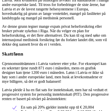
Latvia. Men kvaliteten på omsorgen avviker fra standardene i mange
andre europeiske land. Til tross for forbedringer de siste årene, har
Latvia et av de lavest rangerte helsesystemene i Europa,
hovedsakelig på grunn av lange ventetider, mangel på fasiliteter på
landsbygda og mangel på medisinsk personell.
Av denne grunn tegner mange expats privat helseforsikring eller
bruker private sykehus i Riga. Når du velger en plan for
helseforsikring, er det flere alternativer. Du kan til og med søke om
internasjonal medisinsk forsikring før du forlater landet ditt, som vil
dekke deg uansett hvor du er i verden.
Skatt/lønn
Gjennomsnittslønnen i Latvia varierer etter yrke. For eksempel kan
en sekretær tjene rundt 871 euro i måneden, mens en grafisk
designer kan tjene 1200 euro i måneden. Lønn i Latvia er ikke så
høy som i andre europeiske land, men husk at levekostnadene er
mye billigere, så det er godt balansert!
Latvia pleide å ha en flat sats for inntektsskatt, men har nå vedtatt et
progressivt system for personlig inntektsskatt (PIT). Den progressive
renten er basert på nivået på årsinntekten:
En sats på 20% gjelder inntekt opp til € 20,004