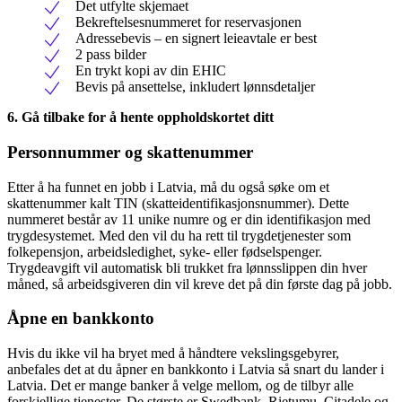
Det utfylte skjemaet
Bekreftelsesnummeret for reservasjonen
Adressebevis – en signert leieavtale er best
2 pass bilder
En trykt kopi av din EHIC
Bevis på ansettelse, inkludert lønnsdetaljer
6. Gå tilbake for å hente oppholdskortet ditt
Personnummer og skattenummer
Etter å ha funnet en jobb i Latvia, må du også søke om et
skattenummer kalt TIN (skatteidentifikasjonsnummer). Dette
nummeret består av 11 unike numre og er din identifikasjon med
trygdesystemet. Med den vil du ha rett til trygdetjenester som
folkepensjon, arbeidsledighet, syke- eller fødselspenger.
Trygdeavgift vil automatisk bli trukket fra lønnsslippen din hver
måned, så arbeidsgiveren din vil kreve det på din første dag på jobb.
Åpne en bankkonto
Hvis du ikke vil ha bryet med å håndtere vekslingsgebyrer,
anbefales det at du åpner en bankkonto i Latvia så snart du lander i
Latvia. Det er mange banker å velge mellom, og de tilbyr alle
forskjellige tjenester. De største er Swedbank, Rietumu, Citadele og