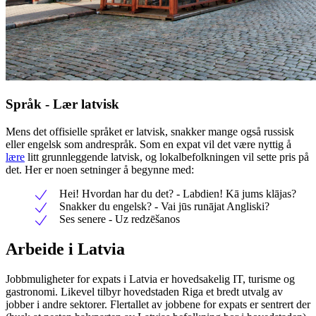
Språk - Lær latvisk
Mens det offisielle språket er latvisk, snakker mange også russisk
eller engelsk som andrespråk. Som en expat vil det være nyttig å
lære
litt grunnleggende latvisk, og lokalbefolkningen vil sette pris på
det. Her er noen setninger å begynne med:
Hei! Hvordan har du det? - Labdien! Kā jums klājas?
Snakker du engelsk? - Vai jūs runājat Angliski?
Ses senere - Uz redzēšanos
Arbeide i Latvia
Jobbmuligheter for expats i Latvia er hovedsakelig IT, turisme og
gastronomi. Likevel tilbyr hovedstaden Riga et bredt utvalg av
jobber i andre sektorer. Flertallet av jobbene for expats er sentrert der