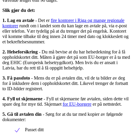
værende lenger enn 90 dager.
Slik gjør du det:
1. Lag en avtale
- Det er
fire kontorer i Riga og mange regionale
kontorer
rundt om i landet som du kan lage en avtale på, via e-post
eller telefon. Vær tydelig på at du trenger det på engelsk. Kontoret
vil komme tilbake til deg innen 24 timer med dato og klokkeslett og
et bekreftelsesnummer.
2. Helseforsikring
- Du må bevise at du har helsedekning for å få
oppholdskortet ditt. Måten å gjøre det på som EU-borger er å ta med
deg EHIC (Europeisk helsetrygdkort). Men hvis du er ansatt i
Latvia, har du rett til å få oppgitt helsehjelp.
3. Få passfoto
- Mens du er på avtalen din, vil de ta bilder av deg
for å inkludere dem i oppholdskortet ditt. Likevel trenger de fortsatt
to ID-bilder registrert.
4. Fyll ut skjemaene
- Fyll ut skjemaene før avtalen, siden dette vil
spare deg for mye tid. Skjemaet
for EU-borgere
er på nettstedet.
5. Gå til avtalen din
- Sørg for at du tar med kopier av følgende
dokumenter:
Passet ditt