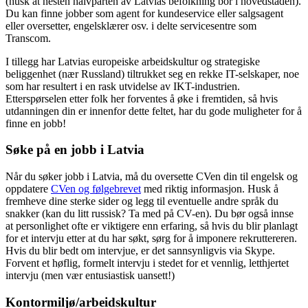
(husk at nesten halvparten av Latvias befolkning bor i hovedstaden).
Du kan finne jobber som agent for kundeservice eller salgsagent
eller oversetter, engelsklærer osv. i delte servicesentre som
Transcom.
I tillegg har Latvias europeiske arbeidskultur og strategiske
beliggenhet (nær Russland) tiltrukket seg en rekke IT-selskaper, noe
som har resultert i en rask utvidelse av IKT-industrien.
Etterspørselen etter folk her forventes å øke i fremtiden, så hvis
utdanningen din er innenfor dette feltet, har du gode muligheter for å
finne en jobb!
Søke på en jobb i Latvia
Når du søker jobb i Latvia, må du oversette CVen din til engelsk og
oppdatere
CVen og følgebrevet
med riktig informasjon. Husk å
fremheve dine sterke sider og legg til eventuelle andre språk du
snakker (kan du litt russisk? Ta med på CV-en). Du bør også innse
at personlighet ofte er viktigere enn erfaring, så hvis du blir planlagt
for et intervju etter at du har søkt, sørg for å imponere rekruttereren.
Hvis du blir bedt om intervjue, er det sannsynligvis via Skype.
Forvent et høflig, formelt intervju i stedet for et vennlig, letthjertet
intervju (men vær entusiastisk uansett!)
Kontormiljø/arbeidskultur