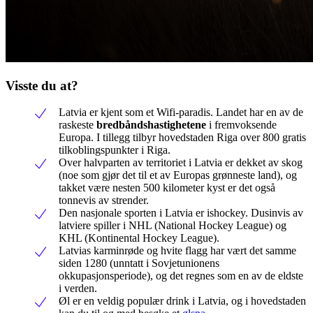
Visste du at?
Latvia er kjent som et Wifi-paradis. Landet har en av de
raskeste
bredbåndshastighetene
i fremvoksende
Europa. I tillegg tilbyr hovedstaden Riga over 800 gratis
tilkoblingspunkter i Riga.
Over halvparten av territoriet i Latvia er dekket av skog
(noe som gjør det til et av Europas grønneste land), og
takket være nesten 500 kilometer kyst er det også
tonnevis av strender.
Den nasjonale sporten i Latvia er ishockey. Dusinvis av
latviere spiller i NHL (National Hockey League) og
KHL (Kontinental Hockey League).
Latvias karminrøde og hvite flagg har vært det samme
siden 1280 (unntatt i Sovjetunionens
okkupasjonsperiode), og det regnes som en av de eldste
i verden.
Øl er en veldig populær drink i Latvia, og i hovedstaden