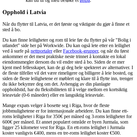
kan du til og med besøke et
ølspa
.
Opphold i Latvia
Når du flytter til Latvia, er det første og viktigste du gjør å finne et
sted å bo.
Du kan finne leiligheter og rom til leie før du flytter på vår "Bolig i
utlandet" side her på Workwide. Du kan også lete etter en leilighet
ved å surfe på
nettportaler
eller
Facebook-grupper
, og når du først
ankommer er det mest praktiske neste trinnet å kontakte en lokal
eiendomsmegler dersom du vil endre sted å bo. Siden de er mer
kjent med fellesskapet, kan de gi deg hele spekteret av alternativer. I
de fleste tilfeller vil det være rimeligere og billigere å leie bosted, og
siden de fleste leilighetene er møblert og klare til å flytte inn, trenger
du ikke bekymre deg om det. Avhengig av din planlagte
oppholdstid, har du fleksibiliteten til å velge mellom en kortsiktig
leieavtale (0-6 måneder) eller en langsiktig leieavtale.
Mange expats velger å bosette seg i Riga, hvor de fleste
jobbmulighetene er for internasjonale arbeidere. Du kan finne ett-
roms leiligheter i Riga for 350€ per måned og 3-roms leiligheter for
600€ per måned. Et annet populært område er byen Jurmala, som
ligger 25 kilometer vest for Riga. En ett-roms leilighet i Jurmala
koster vanligvis €400, mens en tre-roms leilighet koster €500.