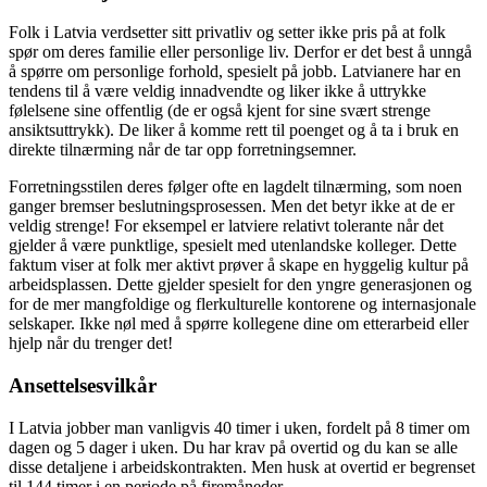
Folk i Latvia verdsetter sitt privatliv og setter ikke pris på at folk
spør om deres familie eller personlige liv. Derfor er det best å unngå
å spørre om personlige forhold, spesielt på jobb. Latvianere har en
tendens til å være veldig innadvendte og liker ikke å uttrykke
følelsene sine offentlig (de er også kjent for sine svært strenge
ansiktsuttrykk). De liker å komme rett til poenget og å ta i bruk en
direkte tilnærming når de tar opp forretningsemner.
Forretningsstilen deres følger ofte en lagdelt tilnærming, som noen
ganger bremser beslutningsprosessen. Men det betyr ikke at de er
veldig strenge! For eksempel er latviere relativt tolerante når det
gjelder å være punktlige, spesielt med utenlandske kolleger. Dette
faktum viser at folk mer aktivt prøver å skape en hyggelig kultur på
arbeidsplassen. Dette gjelder spesielt for den yngre generasjonen og
for de mer mangfoldige og flerkulturelle kontorene og internasjonale
selskaper. Ikke nøl med å spørre kollegene dine om etterarbeid eller
hjelp når du trenger det!
Ansettelsesvilkår
I Latvia jobber man vanligvis 40 timer i uken, fordelt på 8 timer om
dagen og 5 dager i uken. Du har krav på overtid og du kan se alle
disse detaljene i arbeidskontrakten. Men husk at overtid er begrenset
til 144 timer i en periode på firemåneder.