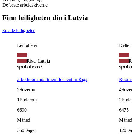
De beste arbeidsgiverne
Finn leiligheten din i Latvia
Se alle leiligheter
Leiligheter
Delte r
Riga, Latvia
Ri
2-bedroom apartment for rent in Riga
Room in
2
Soverom
4
Sover
1
Baderom
2
Bader
€
690
€
475
Måned
Måned
360
Dager
120
Dag