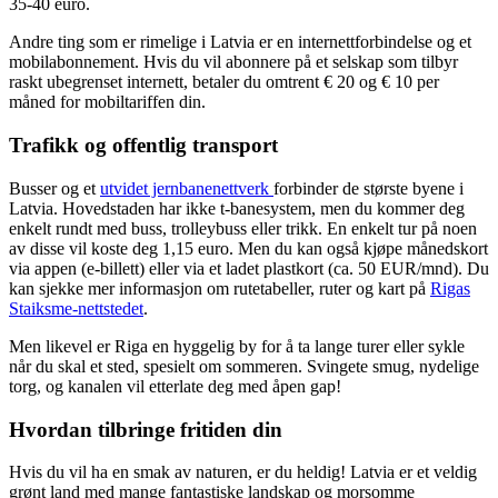
35-40 euro.
Andre ting som er rimelige i Latvia er en internettforbindelse og et
mobilabonnement. Hvis du vil abonnere på et selskap som tilbyr
raskt ubegrenset internett, betaler du omtrent € 20 og € 10 per
måned for mobiltariffen din.
Trafikk og offentlig transport
Busser og et
utvidet jernbanenettverk
forbinder de største byene i
Latvia. Hovedstaden har ikke t-banesystem, men du kommer deg
enkelt rundt med buss, trolleybuss eller trikk. En enkelt tur på noen
av disse vil koste deg 1,15 euro. Men du kan også kjøpe månedskort
via appen (e-billett) eller via et ladet plastkort (ca. 50 EUR/mnd). Du
kan sjekke mer informasjon om rutetabeller, ruter og kart på
Rigas
Staiksme-nettstedet
.
Men likevel er Riga en hyggelig by for å ta lange turer eller sykle
når du skal et sted, spesielt om sommeren. Svingete smug, nydelige
torg, og kanalen vil etterlate deg med åpen gap!
Hvordan tilbringe fritiden din
Hvis du vil ha en smak av naturen, er du heldig! Latvia er et veldig
grønt land med mange fantastiske landskap og morsomme