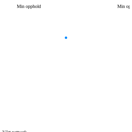
Min opphold
Min op
Item
1
of
9