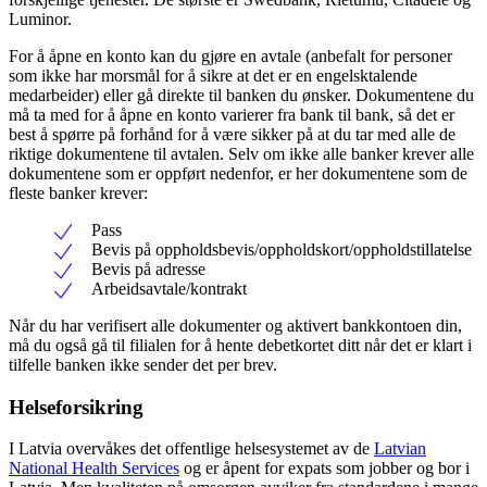
Luminor.
For å åpne en konto kan du gjøre en avtale (anbefalt for personer
som ikke har morsmål for å sikre at det er en engelsktalende
medarbeider) eller gå direkte til banken du ønsker. Dokumentene du
må ta med for å åpne en konto varierer fra bank til bank, så det er
best å spørre på forhånd for å være sikker på at du tar med alle de
riktige dokumentene til avtalen. Selv om ikke alle banker krever alle
dokumentene som er oppført nedenfor, er her dokumentene som de
fleste banker krever:
Pass
Bevis på oppholdsbevis/oppholdskort/oppholdstillatelse
Bevis på adresse
Arbeidsavtale/kontrakt
Når du har verifisert alle dokumenter og aktivert bankkontoen din,
må du også gå til filialen for å hente debetkortet ditt når det er klart i
tilfelle banken ikke sender det per brev.
Helseforsikring
I Latvia overvåkes det offentlige helsesystemet av de
Latvian
National Health Services
og er åpent for expats som jobber og bor i