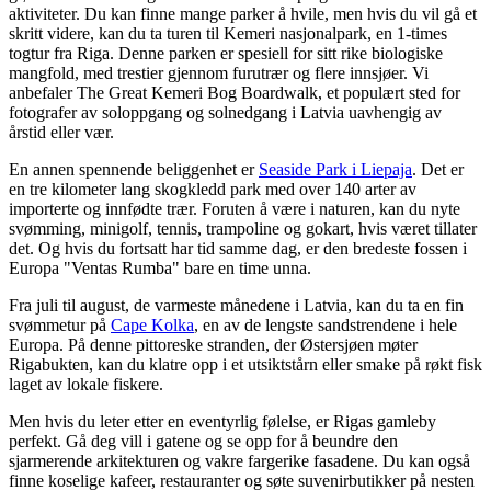
aktiviteter. Du kan finne mange parker å hvile, men hvis du vil gå et
skritt videre, kan du ta turen til Kemeri nasjonalpark, en 1-times
togtur fra Riga. Denne parken er spesiell for sitt rike biologiske
mangfold, med trestier gjennom furutrær og flere innsjøer. Vi
anbefaler The Great Kemeri Bog Boardwalk, et populært sted for
fotografer av soloppgang og solnedgang i Latvia uavhengig av
årstid eller vær.
En annen spennende beliggenhet er
Seaside Park i Liepaja
. Det er
en tre kilometer lang skogkledd park med over 140 arter av
importerte og innfødte trær. Foruten å være i naturen, kan du nyte
svømming, minigolf, tennis, trampoline og gokart, hvis været tillater
det. Og hvis du fortsatt har tid samme dag, er den bredeste fossen i
Europa "Ventas Rumba" bare en time unna.
Fra juli til august, de varmeste månedene i Latvia, kan du ta en fin
svømmetur på
Cape Kolka
, en av de lengste sandstrendene i hele
Europa. På denne pittoreske stranden, der Østersjøen møter
Rigabukten, kan du klatre opp i et utsiktstårn eller smake på røkt fisk
laget av lokale fiskere.
Men hvis du leter etter en eventyrlig følelse, er Rigas gamleby
perfekt. Gå deg vill i gatene og se opp for å beundre den
sjarmerende arkitekturen og vakre fargerike fasadene. Du kan også
finne koselige kafeer, restauranter og søte suvenirbutikker på nesten