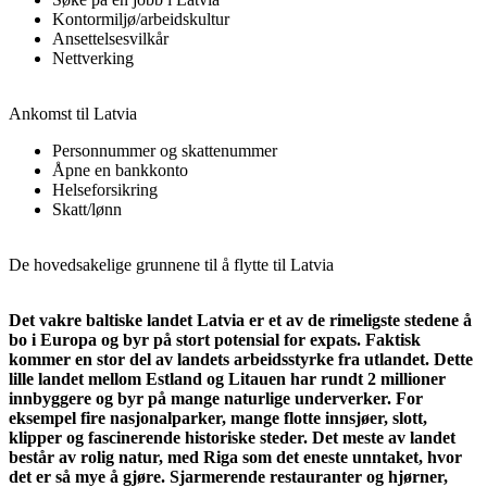
Kontormiljø/arbeidskultur
Ansettelsesvilkår
Nettverking
Ankomst til Latvia
Personnummer og skattenummer
Åpne en bankkonto
Helseforsikring
Skatt/lønn
De hovedsakelige grunnene til å flytte til Latvia
Det vakre baltiske landet Latvia er et av de rimeligste stedene å
bo i Europa og byr på stort potensial for expats. Faktisk
kommer en stor del av landets arbeidsstyrke fra utlandet. Dette
lille landet mellom Estland og Litauen har rundt 2 millioner
innbyggere og byr på mange naturlige underverker. For
eksempel fire nasjonalparker, mange flotte innsjøer, slott,
klipper og fascinerende historiske steder. Det meste av landet
består av rolig natur, med Riga som det eneste unntaket, hvor
det er så mye å gjøre. Sjarmerende restauranter og hjørner,