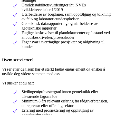
setninger
Områdestabilitetsvurderinger iht. NVEs
kvikkleireveileder 1/2019
Utarbeidelse av borplaner, samt oppfølging og tolkning
av felt- og laboratorieundersøkelser
Geoteknisk datarapportering og utarbeidelse av
geotekniske rapporter
Faglige beskrivelser til plandokumenter og bistand ved
anbudsbeskrivelser/prosesskoder
Fagansvar i tverrfaglige prosjekter og rådgivning til
kunder
Hvem ser vi etter?
Vi ser etter deg som har et sterkt faglig engasjement og ønsker å
utvikle deg videre sammen med oss.
Vi ønsker at du har:
Sivilingeniør/mastergrad innen geoteknikk eller
tilsvarende fagområde
Minimum 8 års relevant erfaring fra rådgiverbransjen,
entreprenør eller offentlig sektor
Erfaring med prosjektering og oppfølging av
geotekniske anlegg