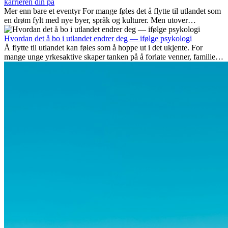
karrieren din på
Mer enn bare et eventyr For mange føles det å flytte til utlandet som
en drøm fylt med nye byer, språk og kulturer. Men utover
spenningen ved...
Hvordan det å bo i utlandet endrer deg — ifølge psykologi
Å flytte til utlandet kan føles som å hoppe ut i det ukjente. For
mange unge yrkesaktive skaper tanken på å forlate venner, familie
og vante...