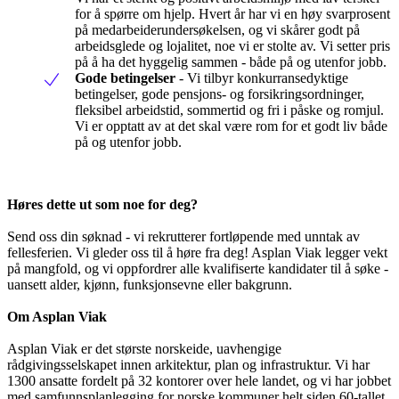
for å spørre om hjelp. Hvert år har vi en høy svarprosent
på medarbeiderundersøkelsen, og vi skårer godt på
arbeidsglede og lojalitet, noe vi er stolte av. Vi setter pris
på å ha det hyggelig sammen - både på og utenfor jobb.
Gode betingelser
- Vi tilbyr konkurransedyktige
betingelser, gode pensjons- og forsikringsordninger,
fleksibel arbeidstid, sommertid og fri i påske og romjul.
Vi er opptatt av at det skal være rom for et godt liv både
på og utenfor jobb.
Høres dette ut som noe for deg?
Send oss din søknad - vi rekrutterer fortløpende med unntak av
fellesferien. Vi gleder oss til å høre fra deg! Asplan Viak legger vekt
på mangfold, og vi oppfordrer alle kvalifiserte kandidater til å søke -
uansett alder, kjønn, funksjonsevne eller bakgrunn.
Om Asplan Viak
Asplan Viak er det største norskeide, uavhengige
rådgivingsselskapet innen arkitektur, plan og infrastruktur. Vi har
1300 ansatte fordelt på 32 kontorer over hele landet, og vi har jobbet
med samfunnsplanlegging for norske kommuner helt siden 60-tallet.