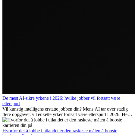
De mest AI-sikre yrkene i 2026: hvilke jobber vil fortsatt være
etterspurt
Vil kunstig intelligens erstatte jobben din? Mens AI tar over stadig
flere oppgaver, vil enkelte yrker fortsatt være etterspurt i 2026. Her
ser vi på hvilke jobber som er mest fremtidssikre, hvilke ferdigheter
som blir viktige, og hvorfor mange av disse jobbene også gir
internasjonale muligheter.
Hvorfor det å jobbe i utlandet er den raskeste måten å booste