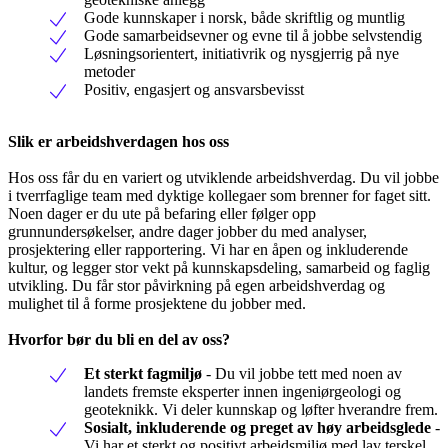
Gode kunnskaper i norsk, både skriftlig og muntlig
Gode samarbeidsevner og evne til å jobbe selvstendig
Løsningsorientert, initiativrik og nysgjerrig på nye
metoder
Positiv, engasjert og ansvarsbevisst
Slik er arbeidshverdagen hos oss
Hos oss får du en variert og utviklende arbeidshverdag. Du vil jobbe
i tverrfaglige team med dyktige kollegaer som brenner for faget sitt.
Noen dager er du ute på befaring eller følger opp
grunnundersøkelser, andre dager jobber du med analyser,
prosjektering eller rapportering. Vi har en åpen og inkluderende
kultur, og legger stor vekt på kunnskapsdeling, samarbeid og faglig
utvikling. Du får stor påvirkning på egen arbeidshverdag og
mulighet til å forme prosjektene du jobber med.
Hvorfor bør du bli en del av oss?
Et sterkt fagmiljø
- Du vil jobbe tett med noen av
landets fremste eksperter innen ingeniørgeologi og
geoteknikk. Vi deler kunnskap og løfter hverandre frem.
Sosialt, inkluderende og preget av høy arbeidsglede
-
Vi har et sterkt og positivt arbeidsmiljø med lav terskel