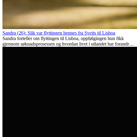
Sandra (26): Slik var flyttingen hennes fra Sveits til Lisboa
Sandra forteller om flyttingen til Lisboa, oppfølgingen hun fikk
gjennom søknadsprosessen og hvordan livet i utlandet har forandret
henne personlig.