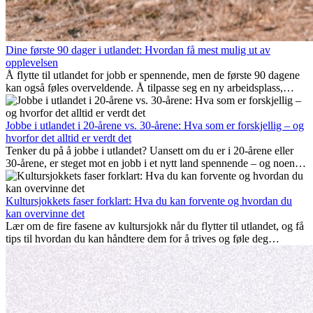
Dine første 90 dager i utlandet: Hvordan få mest mulig ut av
opplevelsen
Å flytte til utlandet for jobb er spennende, men de første 90 dagene
kan også føles overveldende. Å tilpasse seg en ny arbeidsplass,
bygge et sosialt liv, forstå lokal kultur og håndtere hjemlengsel er
alle deler av prosessen. Denne guiden for expats viser deg hvordan
du kan få mest mulig ut av de første månedene i utlandet, og sikre
Jobbe i utlandet i 20-årene vs. 30-årene: Hva som er forskjellig – og
både profesjonell suksess og personlig vekst.
hvorfor det alltid er verdt det
Tenker du på å jobbe i utlandet? Uansett om du er i 20-årene eller
30-årene, er steget mot en jobb i et nytt land spennende – og noen
ganger utfordrende. Mange lurer på om alder spiller en rolle.
Sannheten er at internasjonal erfaring alltid lønner seg. Den kan gi
karrieren et løft, fremme personlig vekst og gi verdifulle kulturelle
Kultursjokkets faser forklart: Hva du kan forvente og hvordan du
innblikk som kan forandre livet ditt.
kan overvinne det
Lær om de fire fasene av kultursjokk når du flytter til utlandet, og få
tips til hvordan du kan håndtere dem for å trives og føle deg
hjemme.