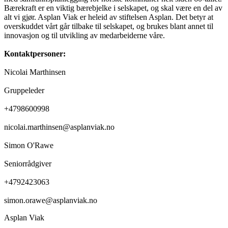
Bærekraft er en viktig bærebjelke i selskapet, og skal være en del av
alt vi gjør. Asplan Viak er heleid av stiftelsen Asplan. Det betyr at
overskuddet vårt går tilbake til selskapet, og brukes blant annet til
innovasjon og til utvikling av medarbeiderne våre.
Kontaktpersoner:
Nicolai Marthinsen
Gruppeleder
+4798600998
nicolai.marthinsen@asplanviak.no
Simon O'Rawe
Seniorrådgiver
+4792423063
simon.orawe@asplanviak.no
Asplan Viak