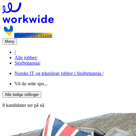
#StandWithUkraine
Meny
/
Alle jobber
/
Storbritannia
/
Norske IT og teknologi jobber i Storbritannia
/
Vil du sette spo...
Alle ledige stillinger
8 kandidater ser på nå