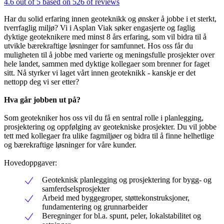
4.6 out of 5 based on 526 of reviews
Har du solid erfaring innen geoteknikk og ønsker å jobbe i et sterkt,
tverrfaglig miljø? Vi i Asplan Viak søker engasjerte og faglig
dyktige geoteknikere med minst 8 års erfaring, som vil bidra til å
utvikle bærekraftige løsninger for samfunnet. Hos oss får du
muligheten til å jobbe med varierte og meningsfulle prosjekter over
hele landet, sammen med dyktige kollegaer som brenner for faget
sitt. Nå styrker vi laget vårt innen geoteknikk - kanskje er det
nettopp deg vi ser etter?
Hva går jobben ut på?
Som geotekniker hos oss vil du få en sentral rolle i planlegging,
prosjektering og oppfølging av geotekniske prosjekter. Du vil jobbe
tett med kollegaer fra ulike fagmiljøer og bidra til å finne helhetlige
og bærekraftige løsninger for våre kunder.
Hovedoppgaver:
Geoteknisk planlegging og prosjektering for bygg- og
samferdselsprosjekter
Arbeid med byggegroper, støttekonstruksjoner,
fundamentering og grunnarbeider
Beregninger for bl.a. spunt, peler, lokalstabilitet og