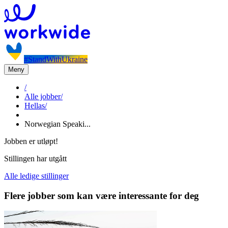
#StandWithUkraine
Meny
/
Alle jobber
/
Hellas
/
Norwegian Speaki...
Jobben er utløpt!
Stillingen har utgått
Alle ledige stillinger
Flere jobber som kan være interessante for deg