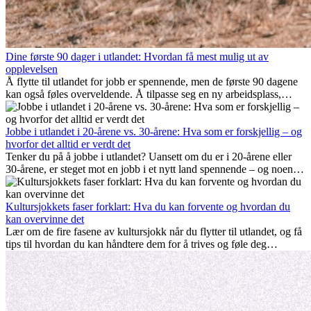
Dine første 90 dager i utlandet: Hvordan få mest mulig ut av
opplevelsen
Å flytte til utlandet for jobb er spennende, men de første 90 dagene
kan også føles overveldende. Å tilpasse seg en ny arbeidsplass,
bygge et sosialt liv, forstå lokal kultur og håndtere hjemlengsel er
alle deler av prosessen. Denne guiden for expats viser deg hvordan
du kan få mest mulig ut av de første månedene i utlandet, og sikre
Jobbe i utlandet i 20-årene vs. 30-årene: Hva som er forskjellig – og
både profesjonell suksess og personlig vekst.
hvorfor det alltid er verdt det
Tenker du på å jobbe i utlandet? Uansett om du er i 20-årene eller
30-årene, er steget mot en jobb i et nytt land spennende – og noen
ganger utfordrende. Mange lurer på om alder spiller en rolle.
Sannheten er at internasjonal erfaring alltid lønner seg. Den kan gi
karrieren et løft, fremme personlig vekst og gi verdifulle kulturelle
Kultursjokkets faser forklart: Hva du kan forvente og hvordan du
innblikk som kan forandre livet ditt.
kan overvinne det
Lær om de fire fasene av kultursjokk når du flytter til utlandet, og få
tips til hvordan du kan håndtere dem for å trives og føle deg
hjemme.