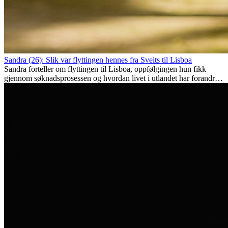
Sandra (26): Slik var flyttingen hennes fra Sveits til Lisboa
Sandra forteller om flyttingen til Lisboa, oppfølgingen hun fikk
gjennom søknadsprosessen og hvordan livet i utlandet har forandret
henne personlig.