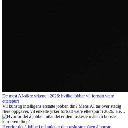
De mest AI-sikre yrkene i 2026: hvilke jobber vil fortsatt være
etterspurt
Vil kunstig intelligens erstatte jobben din? Mens AI tar over stadig
flere oppgaver, vil enkelte yrker fortsatt være etterspurt i 2026. Her
ser vi på hvilke jobber som er mest fremtidssikre, hvilke ferdigheter
som blir viktige, og hvorfor mange av disse jobbene også gir
internasjonale muligheter.
Hvorfor det å jobbe i utlandet er den raskeste måten å booste