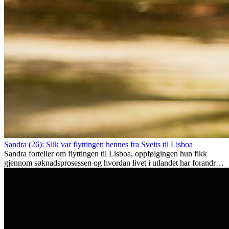
Sandra (26): Slik var flyttingen hennes fra Sveits til Lisboa
Sandra forteller om flyttingen til Lisboa, oppfølgingen hun fikk
gjennom søknadsprosessen og hvordan livet i utlandet har forandret
henne personlig.