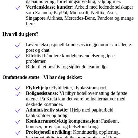
dataannotering, forretningsutvikling, salg og mer.
Verdensklasse kunder:
Arbeid med ledende selskaper
som Zalando, PayPal, Microsoft, Netflix, Asus,
Singapore Airlines, Mercedes-Benz, Pandora og mange
flere.
Hva vil du gjøre?
Levere eksepsjonell kundeservice gjennom samtaler, e-
post og chat.
Effektivt håndtere kundehenvendelser og løse
problemer.
Bidra til et positivt og støttende teammiljø.
Omfattende støtte - Vi har deg dekket:
Flyttehjelp:
Flybilletter, flyplasstransport.
Boligassistanse:
Vi tilbyr hotellovernatting de første
ukene. På Kreta kan det være boligalternativer med
dekkede kostnader.
Administrativ støtte:
Hjelp med papirarbeid,
bankkontoer og bolig.
Konkurransedyktig kompensasjon:
Fastlønn,
bonuser, provisjon og helseforsikring.
Profesjonell utvikling:
Kontinuerlig opplæring,
karriereutviklingsmuligheter og gratis språkkurs.