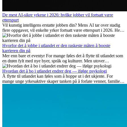
De mest AI-sikre yrkene i 2026: hvilke jobber vil fortsatt være
etterspurt
Vil kunstig intelligens erstatte jobben din? Mens AI tar over stadig
flere oppgaver, vil enkelte yrker fortsatt være etterspurt i 2026. Her
ser vi på hvilke jobber som er mest fremtidssikre, hvilke ferdigheter
som blir viktige, og hvorfor mange av disse jobbene også gir
internasjonale muligheter.
Hvorfor det å jobbe i utlandet er den raskeste måten å booste
karrieren din på
Mer enn bare et eventyr For mange føles det å flytte til utlandet som
en drøm fylt med nye byer, språk og kulturer. Men utover
spenningen ved...
Hvordan det å bo i utlandet endrer deg — ifølge psykologi
Å flytte til utlandet kan føles som å hoppe ut i det ukjente. For
mange unge yrkesaktive skaper tanken på å forlate venner, familie
og vante...