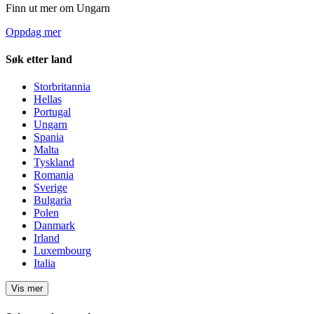
Finn ut mer om Ungarn
Oppdag mer
Søk etter land
Storbritannia
Hellas
Portugal
Ungarn
Spania
Malta
Tyskland
Romania
Sverige
Bulgaria
Polen
Danmark
Irland
Luxembourg
Italia
Vis mer