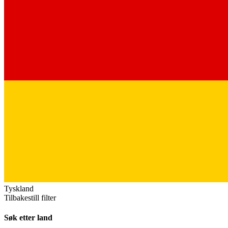
Tyskland
Tilbakestill filter
Søk etter land