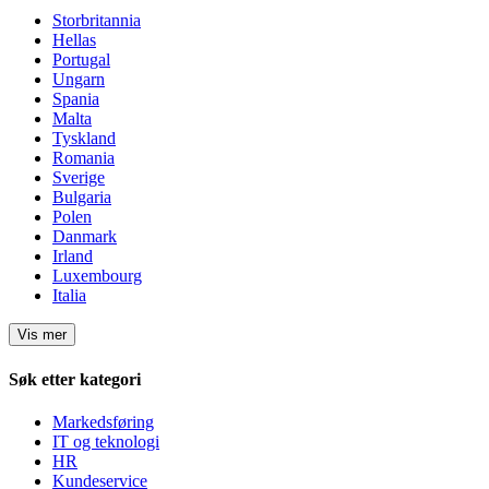
Storbritannia
Hellas
Portugal
Ungarn
Spania
Malta
Tyskland
Romania
Sverige
Bulgaria
Polen
Danmark
Irland
Luxembourg
Italia
Vis mer
Søk etter kategori
Markedsføring
IT og teknologi
HR
Kundeservice