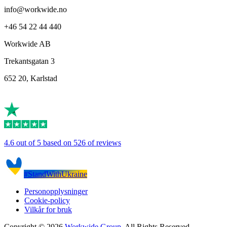
info@workwide.no
+46 54 22 44 440
Workwide AB
Trekantsgatan 3
652 20, Karlstad
4.6 out of 5 based on 526 of reviews
#StandWithUkraine
Personopplysninger
Cookie-policy
Vilkår for bruk
Copyright © 2026
Workwide Group
, All Rights Reserved