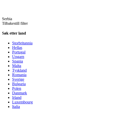
Serbia
Tilbakestill filter
Søk etter land
Storbritannia
Hellas
Portugal
Ungarn
Spania
Malta
Tyskland
Romania
Sverige
Bulgaria
Polen
Danmark
Irland
Luxembourg
Italia