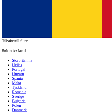
Tilbakestill filter
Søk etter land
Storbritannia
Hellas
Portugal
Ungarn
Spania
Malta
Tyskland
Romania
Sverige
Bulgaria
Polen
Danmark