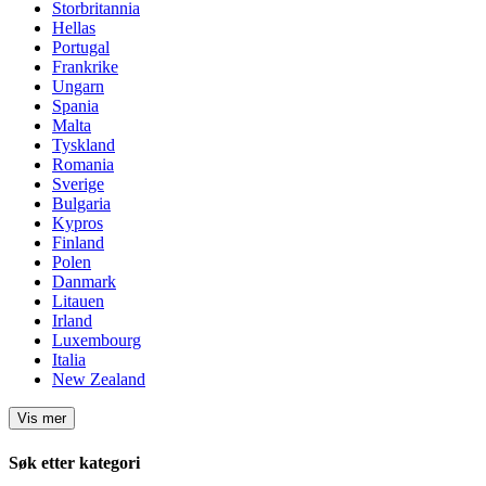
Storbritannia
Hellas
Portugal
Frankrike
Ungarn
Spania
Malta
Tyskland
Romania
Sverige
Bulgaria
Kypros
Finland
Polen
Danmark
Litauen
Irland
Luxembourg
Italia
New Zealand
Vis mer
Søk etter kategori