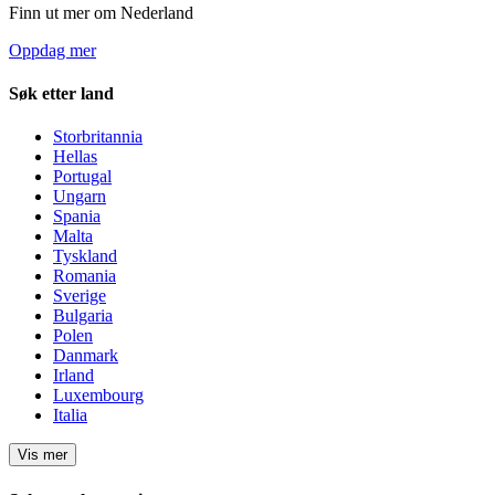
Finn ut mer om Nederland
Oppdag mer
Søk etter land
Storbritannia
Hellas
Portugal
Ungarn
Spania
Malta
Tyskland
Romania
Sverige
Bulgaria
Polen
Danmark
Irland
Luxembourg
Italia
Vis mer