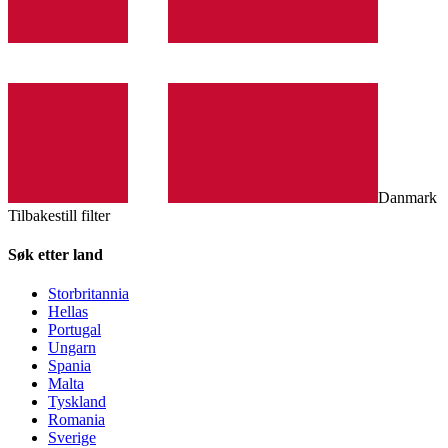
Danmark
Tilbakestill filter
Søk etter land
Storbritannia
Hellas
Portugal
Ungarn
Spania
Malta
Tyskland
Romania
Sverige