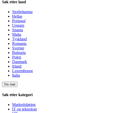
Søk etter land
Storbritannia
Hellas
Portugal
Ungarn
Spania
Malta
Tyskland
Romania
Sverige
Bulgaria
Polen
Danmark
Irland
Luxembourg
Italia
Vis mer
Søk etter kategori
Markedsføring
IT og teknologi