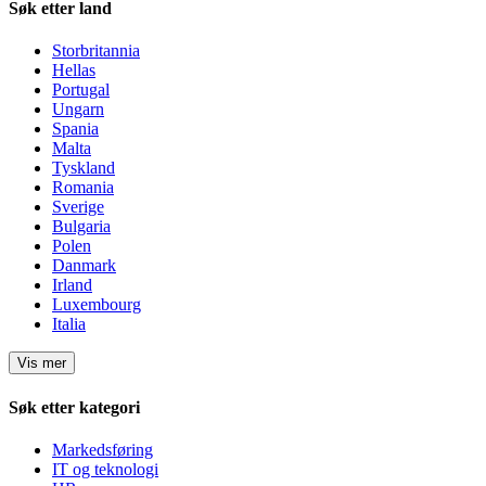
Søk etter land
Storbritannia
Hellas
Portugal
Ungarn
Spania
Malta
Tyskland
Romania
Sverige
Bulgaria
Polen
Danmark
Irland
Luxembourg
Italia
Vis mer
Søk etter kategori
Markedsføring
IT og teknologi