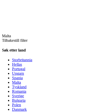
Malta
Tilbakestill filter
Søk etter land
Storbritannia
Hellas
Portugal
Ungarn
Spania
Malta
Tyskland
Romania
Sverige
Bulgaria
Polen
Danmark