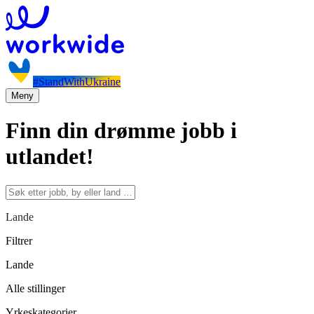
#StandWithUkraine
Meny
Finn din drømme jobb i
utlandet!
Lande
Filtrer
Lande
Alle stillinger
Yrkeskategorier