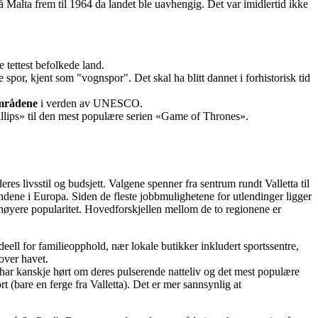
å Malta frem til 1964 da landet ble uavhengig. Det var imidlertid ikke
 tettest befolkede land.
spor, kjent som "vognspor". Det skal ha blitt dannet i forhistorisk tid
områdene
i verden av UNESCO.
hillips» til den mest populære serien «Game of Thrones».
eres livsstil og budsjett. Valgene spenner fra sentrum rundt Valletta til
andene i Europa. Siden de fleste jobbmulighetene for utlendinger ligger
 høyere popularitet. Hovedforskjellen mellom de to regionene er
eell for familieopphold, nær lokale butikker inkludert sportssentre,
over havet.
 har kanskje hørt om deres pulserende natteliv og det mest populære
t (bare en ferge fra Valletta). Det er mer sannsynlig at