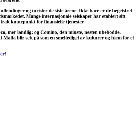
u svarene!
utlendinger og turister de siste årene. Ikke bare er de begeistret
dsmarkedet. Mange internasjonale selskaper har etablert sitt
ralt knutepunkt for finansielle tjenester.
ozo, mer landlig; og Comino, den minste, nesten ubebodde.
t Malta blir sett på som en smeltedigel av kulturer og hjem for et
er!