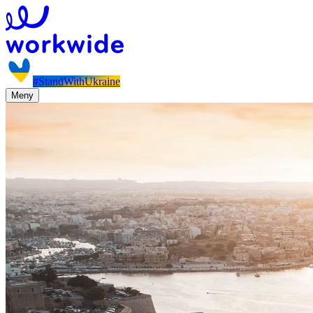
#StandWithUkraine
Meny