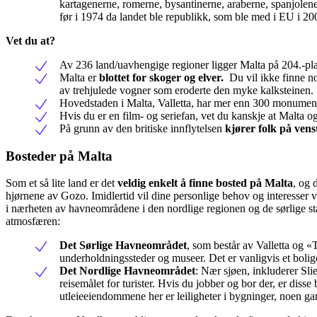
kartagenerne, romerne, bysantinerne, araberne, spanjolene,
før i 1974 da landet ble republikk, som ble med i EU i 20
Vet du at?
Av 236 land/uavhengige regioner ligger Malta på 204.-pla
Malta er
blottet for skoger og elver.
Du vil ikke finne noe
av trehjulede vogner som eroderte den myke kalksteinen.
Hovedstaden i Malta, Valletta, har mer enn 300 monume
Hvis du er en film- og seriefan, vet du kanskje at Malta 
På grunn av den britiske innflytelsen
kjører folk på vens
Bosteder på Malta
Som et så lite land er det
veldig enkelt å finne bosted på Malta
, og 
hjørnene av Gozo. Imidlertid vil dine personlige behov og interesser v
i nærheten av havneområdene i den nordlige regionen og de sørlige sta
atmosfæren:
Det Sørlige Havneområdet
, som består av Valletta og «
underholdningssteder og museer. Det er vanligvis et bolig
Det Nordlige Havneområdet
: Nær sjøen, inkluderer Sli
reisemålet for turister. Hvis du jobber og bor der, er diss
utleieeiendommene her er leiligheter i bygninger, noen ga