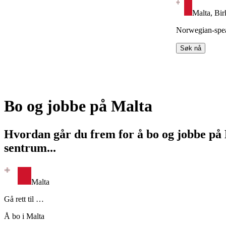
Malta, Bir
Norwegian-spea
Søk nå
Item
1
Bo og jobbe på Malta
of
5
Hvordan går du frem for å bo og jobbe på 
sentrum...
Malta
Gå rett til …
Å bo i Malta