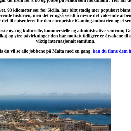
år du frem for å bo og jobbe på Malta som nordmann? Her får d
et, 93 kilometer sør for Sicilia, har blitt stadig mer populært blant 
nerende historien, men det er også verdt å nevne det voksende arbei
 det til episenteret for den europeiske iGaming-industrien og et sent
ørste øya og kulturelle, kommersielle og administrative sentrum; G
a) og ytre påvirkninger den har mottatt tidligere er årsakene til a
viktig internasjonalt samfunn.
is du vil se alle jobbene på Malta med en gang,
kan du finne dem h