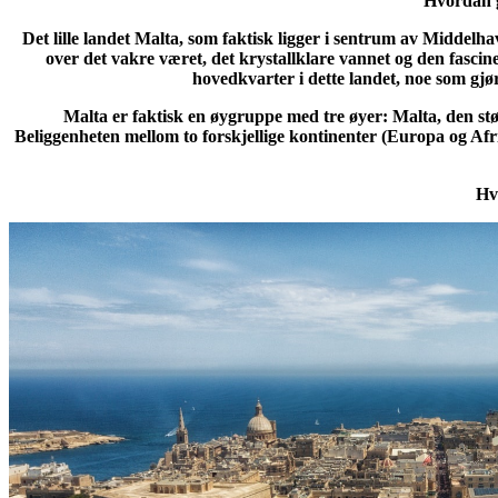
Hvordan g
Det lille landet Malta, som faktisk ligger i sentrum av Middelhav
over det vakre været, det krystallklare vannet og den fasci
hovedkvarter i dette landet, noe som gjør
Malta er faktisk en øygruppe med tre øyer: Malta, den st
Beliggenheten mellom to forskjellige kontinenter (Europa og Afrik
Hv