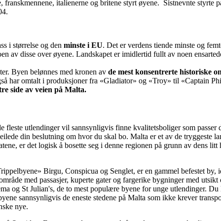
 franskmennene, italienerne og britene styrt øyene. Sistnevnte styrte p
04.
ss i størrelse og den
minste i EU
. Det er verdens tiende minste og femte
n av disse over øyene. Landskapet er imidlertid fullt av noen ensartede 
nter. Byen belønnes med kronen av
de mest konsentrerte historiske 
også har omtalt i produksjoner fra «Gladiator» og «Troy» til «Captain P
tre side av veien på Malta.
de fleste utlendinger vil sannsynligvis finne kvalitetsboliger som passer d
eilede din beslutning om hvor du skal bo. Malta er et av de tryggeste l
tene, er det logisk å bosette seg i denne regionen på grunn av dens litt
Trippelbyene» Birgu, Conspicua og Senglet, er en gammel befestet by, id
område med passasjer, kuperte gater og fargerike bygninger med utsikt 
ema og St Julian's, de to mest populære byene for unge utlendinger. Du
e byene sannsynligvis de eneste stedene på Malta som ikke krever transpor
nske nye.